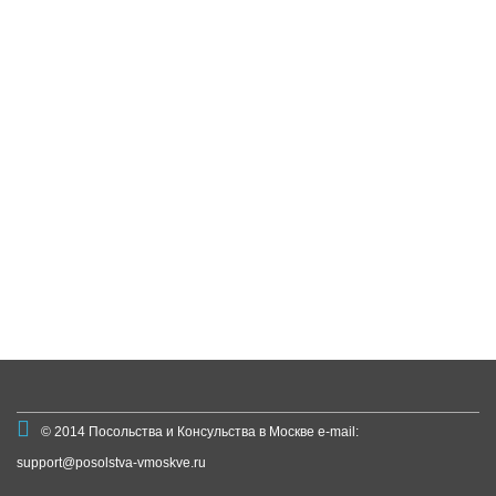
© 2014
Посольства и Консульства в Москве
e-mail:
support@posolstva-vmoskve.ru